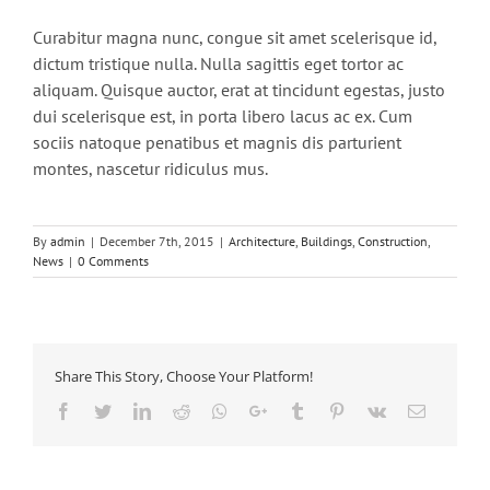
Curabitur magna nunc, congue sit amet scelerisque id,
dictum tristique nulla. Nulla sagittis eget tortor ac
aliquam. Quisque auctor, erat at tincidunt egestas, justo
dui scelerisque est, in porta libero lacus ac ex. Cum
sociis natoque penatibus et magnis dis parturient
montes, nascetur ridiculus mus.
By
admin
|
December 7th, 2015
|
Architecture
,
Buildings
,
Construction
,
News
|
0 Comments
Share This Story, Choose Your Platform!
Facebook
Twitter
LinkedIn
Reddit
Whatsapp
Google+
Tumblr
Pinterest
Vk
Email