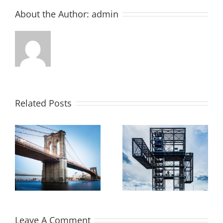
About the Author:
admin
Related Posts
Future proofing a
n
modern home
Leave A Comment