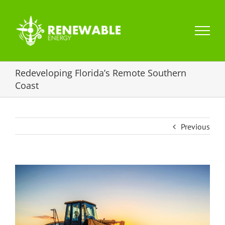
Skip
to
content
Redeveloping Florida’s Remote Southern
Coast
Previous
View
Larger
Image