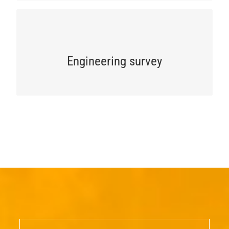
ENGINEERING SURVEY
We carry out topographic and geological surveys
Engineering survey
GET A QUOTE