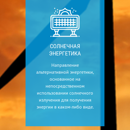
СОЛНЕЧНАЯ
ЭНЕРГЕТИКА
Направление
альтернативной энергетики,
основанное на
непосредственном
использовании солнечного
излучения для получения
энергии в каком-либо виде.