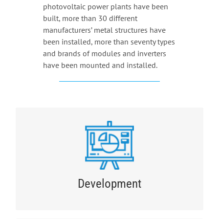
photovoltaic power plants have been
built, more than 30 different
manufacturers’ metal structures have
been installed, more than seventy types
and brands of modules and inverters
have been mounted and installed.
DEVELOPMENT
Photovoltaic power plant project Development,
land allocation and etc.
Development
GET A QUOTE