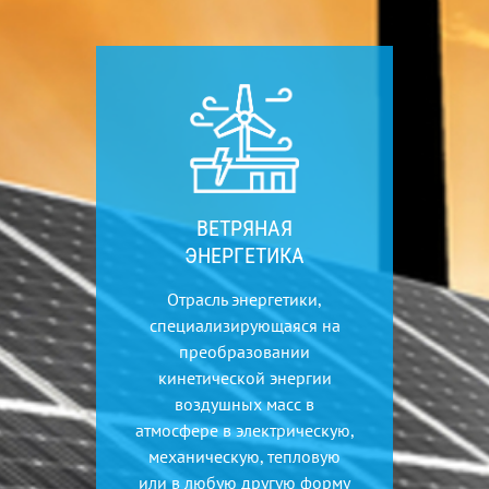
ВЕТРЯНАЯ
ЭНЕРГЕТИКА
Отрасль энергетики,
специализирующаяся на
преобразовании
кинетической энергии
воздушных масс в
атмосфере в электрическую,
механическую, тепловую
или в любую другую форму