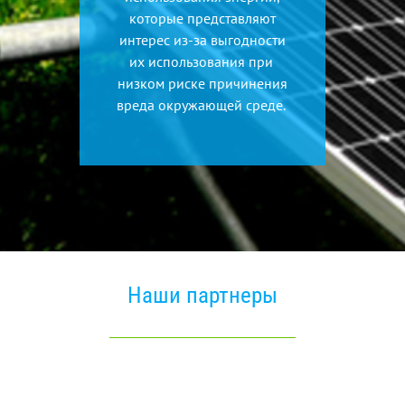
которые представляют
интерес из-за выгодности
их использования при
низком риске причинения
вреда окружающей среде.
Наши партнеры